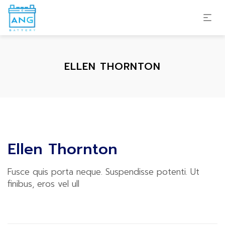
ELLEN THORNTON
Ellen Thornton
Fusce quis porta neque. Suspendisse potenti. Ut
finibus, eros vel ull