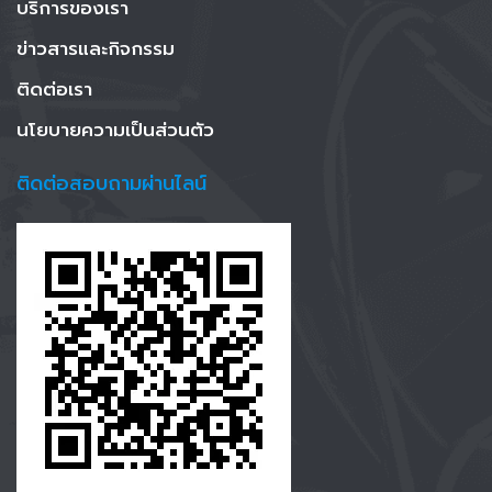
บริการของเรา
ข่าวสารและกิจกรรม
ติดต่อเรา
นโยบายความเป็นส่วนตัว
ติดต่อสอบถามผ่านไลน์